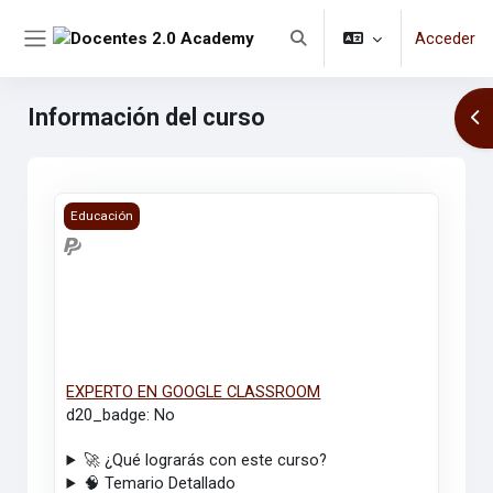
Salta al contenido principal
Tamaño de
Color
A-
A
A+
R
A
A
A
Acceder
fuente
del
Selector de búsqueda de en
Panel lateral
sitio
Información del curso
Abr
EXPERTO EN GOOGLE CLASSROOM
Educación
EXPERTO EN GOOGLE CLASSROOM
d20_badge
:
No
🚀 ¿Qué lograrás con este curso?
🧠 Temario Detallado