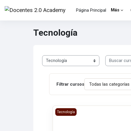
Salta al contenido principal
Más
Página Principal
Tecnología
Buscar curso
Categorías
Filtrar cursos
EXPERTO EN MODALIDAD LEARNING
Tecnología