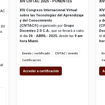
XIV CIVTAC 2025 - PONENTES
XI
XIV Congreso Internacional Virtual
XIV
VTAC
sobre las Tecnologías del Aprendizaje
sob
y del Conocimiento
y d
(CIVTAC®)
organizado por
Grupo
(C
 XV
Docentes 2.0 C.A.
, que se llevará a cabo
Doc
as
el día
26 - ABRIL- 2025
, desde las
9 am
el 
hora Miami.
hor
Evento / certificado
CIVTAC / evento
Ev
Certificación
Ce
ial
Acceder a certificación
A