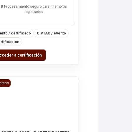
🔒 Procesamiento seguro para miembros
registrados
ento / certificado
CIVTAC / evento
rtificación
cceder a certificación
CIVTAC 2025 - PARTICIPANTES
greso