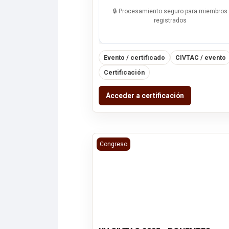
🔒 Procesamiento seguro para miembros
registrados
Evento / certificado
CIVTAC / evento
Certificación
Acceder a certificación
XV CIVTAC 2025 - PONENTES
Congreso