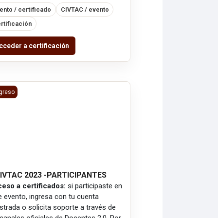
ento / certificado
CIVTAC / evento
rtificación
cceder a certificación
IVTAC 2023 -PARTICIPANTES
greso
CIVTAC 2023 -PARTICIPANTES
eso a certificados:
si participaste en
e evento, ingresa con tu cuenta
istrada o solicita soporte a través de
 canales oficiales de Docentes 2.0. Por