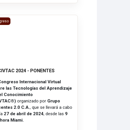
CIVTAC 2024 - PONENTES
greso
 CIVTAC 2024 - PONENTES
Congreso Internacional Virtual
re las Tecnologías del Aprendizaje
el Conocimiento
IVTAC®)
organizado por
Grupo
entes 2.0 C.A.
, que se llevará a cabo
día
27 de abril de 2024
, desde las
9
hora Miami.