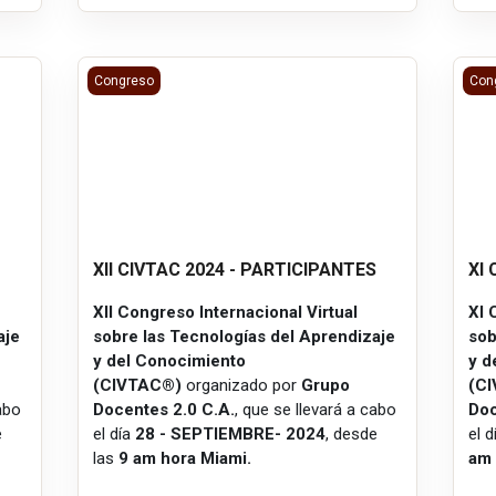
XII CIVTAC 2024 - PARTICIPANTES
XI 
Congreso
Con
XII CIVTAC 2024 - PARTICIPANTES
XI
XII Congreso Internacional Virtual
XI 
aje
sobre las Tecnologías del Aprendizaje
sob
y del Conocimiento
y d
(CIVTAC®)
organizado por
Grupo
(C
cabo
Docentes 2.0 C.A.
, que se llevará a cabo
Doc
e
el día
28 - SEPTIEMBRE- 2024
, desde
el 
las
9 am hora Miami.
am 