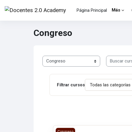
Salta al contenido principal
Más
Página Principal
Congreso
Buscar curso
Categorías
Filtrar cursos
XVI CIVTAC 2026 - Ponentes
Congreso