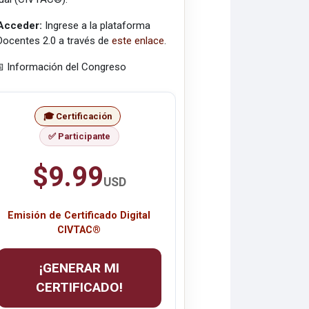
Acceder:
Ingrese a la plataforma
Docentes 2.0 a través de
este enlace
.
 Información del Congreso
🎓 Certificación
✅ Participante
$9.99
USD
Emisión de Certificado Digital
CIVTAC®
¡GENERAR MI
CERTIFICADO!