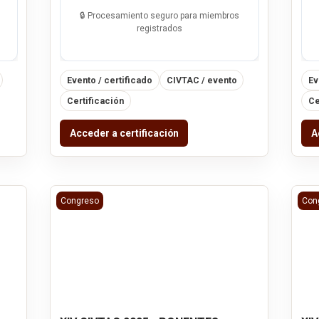
🔒 Procesamiento seguro para miembros
registrados
Evento / certificado
CIVTAC / evento
Ev
Certificación
Ce
Acceder a certificación
A
XIV CIVTAC 2025 - PONENTES
XIV 
Congreso
Con