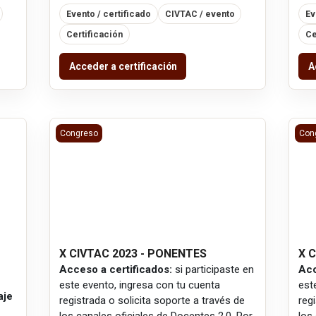
Evento / certificado
CIVTAC / evento
Ev
Certificación
Ce
Acceder a certificación
A
X CIVTAC 2023 - PONENTES
X C
Congreso
Con
X CIVTAC 2023 - PONENTES
X 
Acceso a certificados:
si participaste en
Acc
este evento, ingresa con tu cuenta
est
aje
registrada o solicita soporte a través de
reg
los canales oficiales de Docentes 2.0. Por
los