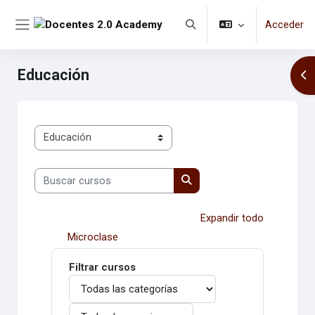
Salta al contenido principal
Tamaño de
Color
A-
A
A+
R
A
A
A
Acceder
fuente
del
Selector de búsqueda de en
Panel lateral
sitio
Educación
Abr
Categorías
Buscar cursos
Buscar cursos
Expandir todo
Microclase
Filtrar cursos