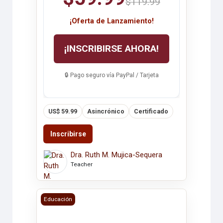
$119.99
¡Oferta de Lanzamiento!
¡INSCRIBIRSE AHORA!
🔒 Pago seguro vía PayPal / Tarjeta
US$ 59.99
Asincrónico
Certificado
Inscribirse
Dra. Ruth M. Mujica-Sequera
Teacher
SEMINARIO DE INVESTIGACIÓN
Educación