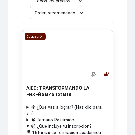
AIED: TRANSFORMANDO LA ENSEÑANZA CON IA
Educación
AIED: TRANSFORMANDO LA
ENSEÑANZA CON IA
🎯 ¿Qué vas a lograr? (Haz clic para
ver)
🧠 Temario Resumido
📦 ¿Qué incluye tu inscripción?
🎥
16 horas
de formación académica