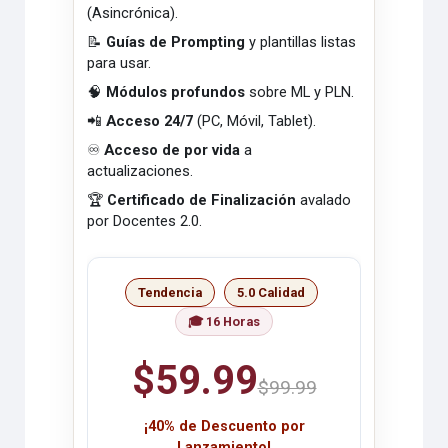
(Asincrónica).
📝
Guías de Prompting
y plantillas listas
para usar.
🧠
Módulos profundos
sobre ML y PLN.
📲
Acceso 24/7
(PC, Móvil, Tablet).
♾️
Acceso de por vida
a
actualizaciones.
🏆
Certificado de Finalización
avalado
por Docentes 2.0.
Tendencia
5.0 Calidad
🎓 16 Horas
$59.99
$99.99
¡40% de Descuento por
Lanzamiento!