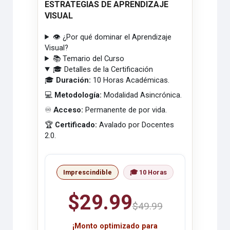
ESTRATEGIAS DE APRENDIZAJE
VISUAL
👁️ ¿Por qué dominar el Aprendizaje
Visual?
📚 Temario del Curso
🎓 Detalles de la Certificación
🎓
Duración:
10 Horas Académicas.
💻
Metodología:
Modalidad Asincrónica.
♾️
Acceso:
Permanente de por vida.
🏆
Certificado:
Avalado por Docentes
2.0.
Imprescindible
🎓 10 Horas
$29.99
$49.99
¡Monto optimizado para