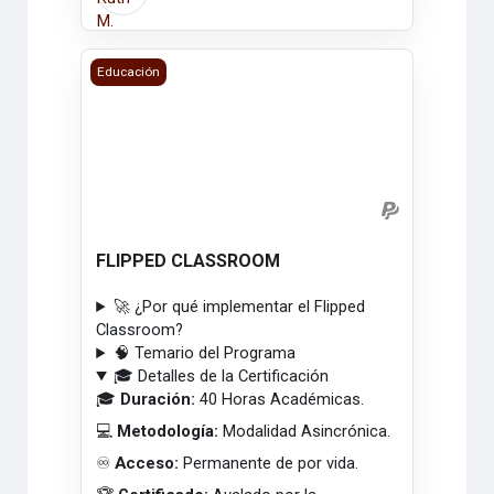
FLIPPED CLASSROOM
Educación
FLIPPED CLASSROOM
🚀 ¿Por qué implementar el Flipped
Classroom?
🧠 Temario del Programa
🎓 Detalles de la Certificación
🎓
Duración:
40 Horas Académicas.
💻
Metodología:
Modalidad Asincrónica.
♾️
Acceso:
Permanente de por vida.