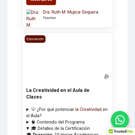
Dra. Ruth M. Mujica-Sequera
Teacher
La Creatividad en el Aula de Clases
Educación
La Creatividad en el Aula de
Clases
💡 ¿Por qué potenciar
la Creatividad
en
el Aula?
🧠 Contenido del Programa
🎓 Detalles de la Certificación
🎓
Duración:
10 Horas Académicas.