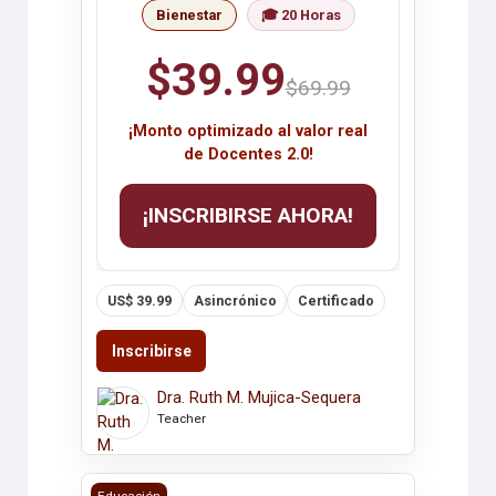
Bienestar
🎓 20 Horas
$39.99
$69.99
¡Monto optimizado al valor real
de Docentes 2.0!
¡INSCRIBIRSE AHORA!
US$ 39.99
Asincrónico
Certificado
Inscribirse
Dra. Ruth M. Mujica-Sequera
Teacher
GRAFOLOGÍA EN EL AULA DE CLASES
Educación