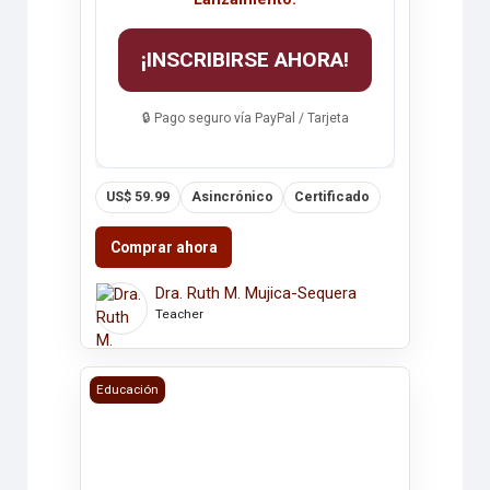
¡INSCRIBIRSE AHORA!
🔒 Pago seguro vía PayPal / Tarjeta
US$ 59.99
Asincrónico
Certificado
Comprar ahora
Dra. Ruth M. Mujica-Sequera
Teacher
INTEGRACIÓN DE TECNOLOGÍAS DIGITALES EN LA EN
Educación