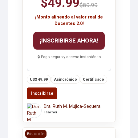
$49.99
$89.99
¡Monto alineado al valor real de
Docentes 2.0!
¡INSCRIBIRSE AHORA!
🔒 Pago seguro y acceso instantáneo
US$ 49.99
Asincrónico
Certificado
Inscribirse
Dra. Ruth M. Mujica-Sequera
Teacher
INTELIGENCIA EMOCIONAL
Educación