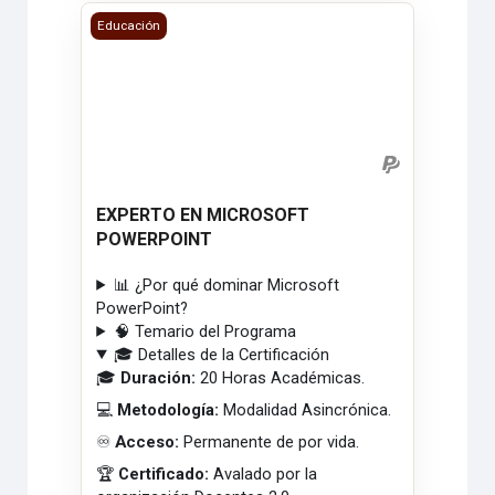
EXPERTO EN MICROSOFT POWERPOINT
Educación
EXPERTO EN MICROSOFT
POWERPOINT
📊 ¿Por qué dominar Microsoft
PowerPoint?
🧠 Temario del Programa
🎓 Detalles de la Certificación
🎓
Duración:
20 Horas Académicas.
💻
Metodología:
Modalidad Asincrónica.
♾️
Acceso:
Permanente de por vida.
🏆
Certificado:
Avalado por la