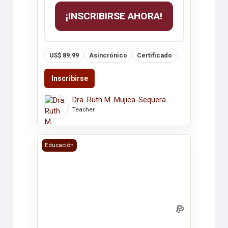
¡INSCRIBIRSE AHORA!
US$ 89.99
Asincrónico
Certificado
Inscribirse
Dra. Ruth M. Mujica-Sequera
Teacher
ESTRATEGIAS DE APRENDIZAJE VISUAL
Educación