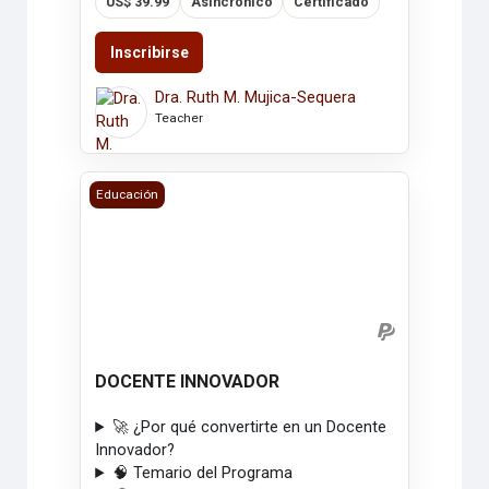
US$ 39.99
Asincrónico
Certificado
Inscribirse
Dra. Ruth M. Mujica-Sequera
Teacher
DOCENTE INNOVADOR
Educación
DOCENTE INNOVADOR
🚀 ¿Por qué convertirte en un Docente
Innovador?
🧠 Temario del Programa